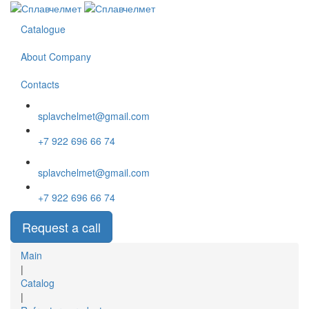
Перейти
к
Catalogue
основному
содержанию
About Company
Contacts
splavchelmet@gmail.com
+7 922 696 66 74
splavchelmet@gmail.com
+7 922 696 66 74
Request a call
Вы
Main
здесь
|
Catalog
|